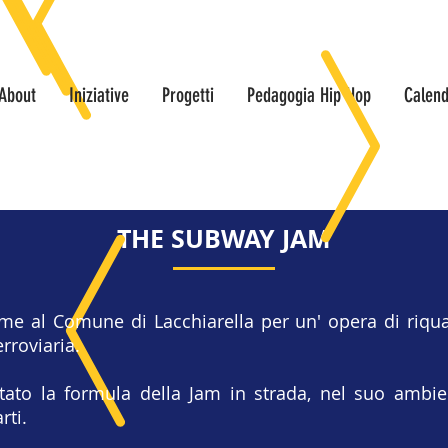
About
Iniziative
Progetti
Pedagogia Hip Hop
Calend
THE SUBWAY JAM
me al Comune di Lacchiarella per un' opera di riqua
rroviaria.
tato la formula della Jam in strada, nel suo ambien
rti.