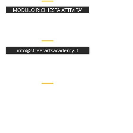
MODULO RICHIESTA ATTIVITA'
CONTATTACI PER MAGGIORI
INFORMAZIONI
info@streetartsacademy.it
ISCRIVITI ALLA NOSTRA MAILING
LIST